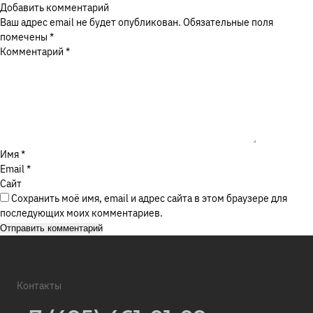
Добавить комментарий
Ваш адрес email не будет опубликован.
Обязательные поля
Москва, Ореховый бульвар, д. 26Б
помечены
*
Я соглашаюсь с
Политикой в отношении обработки
Комментарий
*
персональных данных
, а также на обработку
ЗАКАЗАТЬ ЗВОНОК
персональных данных
ОТПРАВИТЬ
Имя
*
Email
*
Сайт
Сохранить моё имя, email и адрес сайта в этом браузере для
последующих моих комментариев.
Контакты