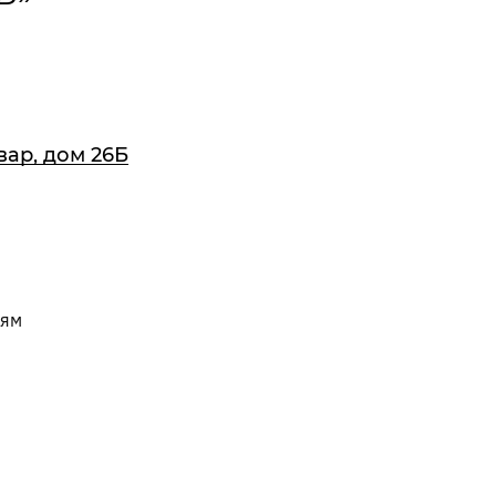
Дата
Время
Я соглашаюсь с
Политикой в отношении
обработки персональных данных
, а также на
вар, дом 26Б
обработку персональных данных
ОТПРАВИТЬ
ням