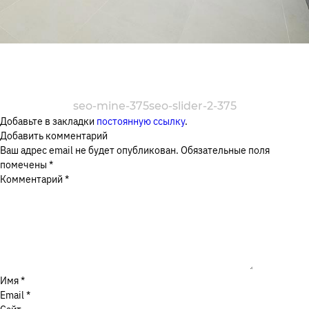
Москва, Ореховый бульвар, д. 26Б
Я соглашаюсь с
Политикой в отношении обработки
персональных данных
, а также на обработку
ЗАКАЗАТЬ ЗВОНОК
персональных данных
seo-mine-375
seo-slider-2-375
Добавьте в закладки
постоянную ссылку
.
ОТПРАВИТЬ
Добавить комментарий
Ваш адрес email не будет опубликован.
Обязательные поля
помечены
*
Комментарий
*
Имя
*
Email
*