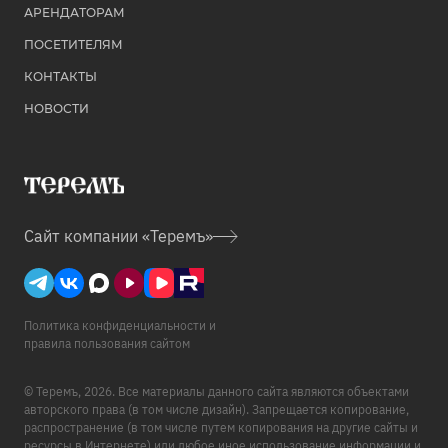
АРЕНДАТОРАМ
ПОСЕТИТЕЛЯМ
КОНТАКТЫ
НОВОСТИ
Сайт
компании «Теремъ»
Политика конфиденциальности и
правила пользования сайтом
© Теремъ, 2026. Все материалы данного сайта являются объектами
авторского права (в том числе дизайн). Запрещается копирование,
распространение (в том числе путем копирования на другие сайты и
ресурсы в Интернете) или любое иное использование информации и