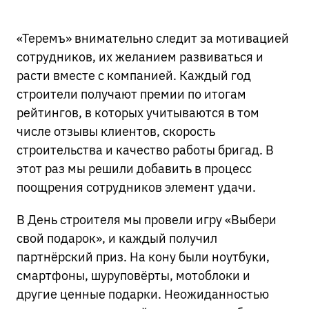
Москва, Ореховый бульвар, д. 26Б
«Теремъ» внимательно следит за мотивацией
Я соглашаюсь с
Политикой в отношении обработки
сотрудников, их желанием развиваться и
персональных данных
, а также на обработку
ЗАКАЗАТЬ ЗВОНОК
расти вместе с компанией. Каждый год
персональных данных
строители получают премии по итогам
рейтингов, в которых учитываются в том
ОТПРАВИТЬ
числе отзывы клиентов, скорость
строительства и качество работы бригад. В
этот раз мы решили добавить в процесс
поощрения сотрудников элемент удачи.
В День строителя мы провели игру «Выбери
свой подарок», и каждый получил
партнёрский приз. На кону были ноутбуки,
смартфоны, шуруповёрты, мотоблоки и
другие ценные подарки. Неожиданностью