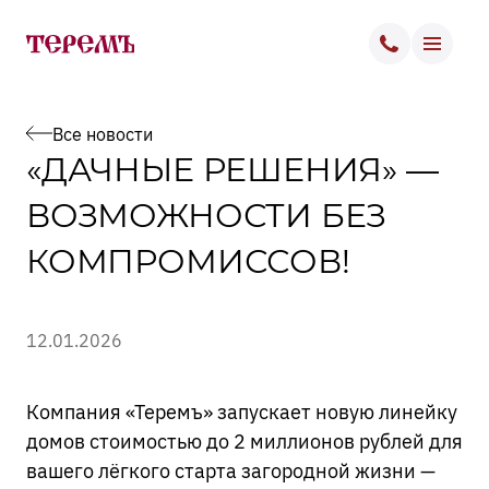
ОСТАВИТЬ ЗАЯВКУ
О ЦЕНТРЕ
Все новости
«ДАЧНЫЕ РЕШЕНИЯ» —
Укажите свое имя, номер телефона, и предпочтительное
время звонка. Наши специалисты ответят на любые
АРЕНДАТОРАМ
ВОЗМОЖНОСТИ БЕЗ
возникшие вопросы!
КОМПРОМИССОВ!
ПОСЕТИТЕЛЯМ
Имя
КОНТАКТЫ
12.01.2026
Телефон
Компания «Теремъ» запускает новую линейку
Дата
домов стоимостью до 2 миллионов рублей для
+7 (495) 461-01-09
вашего лёгкого старта загородной жизни —
Время