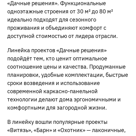
«Дачные решения». Функциональные
Москва, Ореховый бульвар, д. 26Б
одноэтажные строения от 30 м² до 80 м²
идеально подходят для сезонного
Я соглашаюсь с
Политикой в отношении обработки
проживания и объединяют комфорт с
персональных данных
, а также на обработку
ЗАКАЗАТЬ ЗВОНОК
персональных данных
доступной стоимостью от лидера отрасли.
Линейка проектов «Дачные решения»
ОТПРАВИТЬ
подойдёт тем, кто ценит оптимальное
соотношение цены и качества. Продуманные
планировки, удобные комплектации, быстрые
сроки возведения и использование
современной каркасно-панельной
технологии делают дома эргономичными и
комфортными для загородной жизни.
В линейку вошли популярные проекты
«Витязь», «Барн» и «Охотник» — лаконичные,