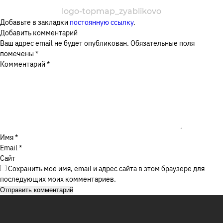
logo-top
map_zyablikovo
Москва, Ореховый бульвар, д. 26Б
Добавьте в закладки
постоянную ссылку
.
Добавить комментарий
Я соглашаюсь с
Политикой в отношении обработки
Ваш адрес email не будет опубликован.
Обязательные поля
персональных данных
, а также на обработку
ЗАКАЗАТЬ ЗВОНОК
помечены
*
персональных данных
Комментарий
*
ОТПРАВИТЬ
Имя
*
Email
*
Сайт
Сохранить моё имя, email и адрес сайта в этом браузере для
последующих моих комментариев.