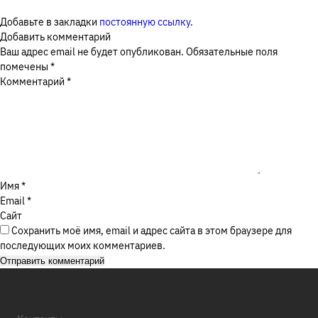
Добавьте в закладки
постоянную ссылку
.
Москва, Ореховый бульвар, д. 26Б
Добавить комментарий
Я соглашаюсь с
Политикой в отношении обработки
Ваш адрес email не будет опубликован.
Обязательные поля
персональных данных
, а также на обработку
помечены
*
ЗАКАЗАТЬ ЗВОНОК
персональных данных
Комментарий
*
ОТПРАВИТЬ
Имя
*
Email
*
Сайт
Сохранить моё имя, email и адрес сайта в этом браузере для
последующих моих комментариев.