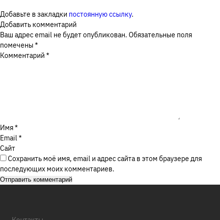
Добавьте в закладки
постоянную ссылку
.
Москва, Ореховый бульвар, д. 26Б
Добавить комментарий
Я соглашаюсь с
Политикой в отношении обработки
Ваш адрес email не будет опубликован.
Обязательные поля
персональных данных
, а также на обработку
помечены
*
ЗАКАЗАТЬ ЗВОНОК
персональных данных
Комментарий
*
ОТПРАВИТЬ
Имя
*
Email
*
Сайт
Сохранить моё имя, email и адрес сайта в этом браузере для
последующих моих комментариев.