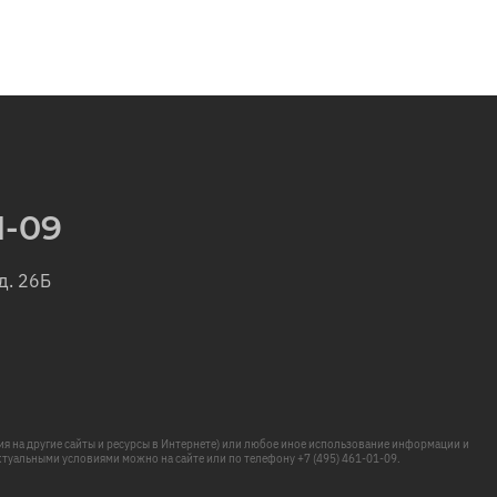
1-09
д. 26Б
ия на другие сайты и ресурсы в Интернете) или любое иное использование информации и
туальными условиями можно на сайте или по телефону +7 (495) 461-01-09.