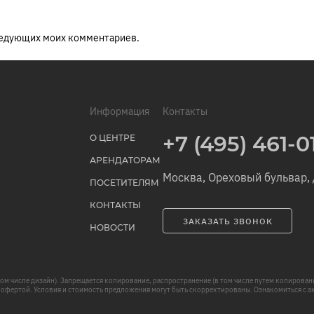
оследующих моих комментариев.
Информация
Контакты
+7 (495) 461-0
О ЦЕНТРЕ
АРЕНДАТОРАМ
Москва, Ореховый бульвар, 
ПОСЕТИТЕЛЯМ
КОНТАКТЫ
ЗАКАЗАТЬ ЗВОНОК
НОВОСТИ
том числе дизайн). Запрещается копирование, распространение (в том числе путем копирован
 офертой. Условия и стоимость предложения могут быть скорректированы. Ознакомиться с ак