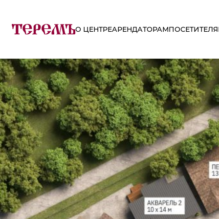
2021_08_19_map_zyablikovo
Автор:
admin
|
Опубликовано
01.09.2021
|
Полный размер:
2100 × 1
О ЦЕНТРЕ
АРЕНДАТОРАМ
ПОСЕТИТЕЛ