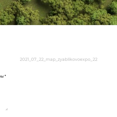
2021_07_22_map_zyablikovo
expo_22
ены
*