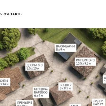
484
пикселей
ЯМ
КОНТАКТЫ
ОСТАВИТЬ ЗАЯВКУ
Укажите свое имя, номер телефона, и
предпочтительное время звонка. Наши
специалисты ответят на любые возникшие
вопросы!
Имя
Телефон